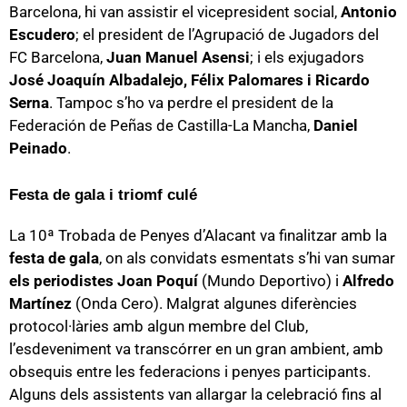
Barcelona, hi van assistir el vicepresident social,
Antonio
Escudero
; el president de l’Agrupació de Jugadors del
FC Barcelona,
Juan Manuel Asensi
; i els exjugadors
José Joaquín Albadalejo, Félix Palomares i Ricardo
Serna
. Tampoc s’ho va perdre el president de la
Federación de Peñas de Castilla-La Mancha,
Daniel
Peinado
.
Festa de gala i triomf culé
La 10ª Trobada de Penyes d’Alacant va finalitzar amb la
festa de gala
, on als convidats esmentats s’hi van sumar
els periodistes Joan Poquí
(Mundo Deportivo) i
Alfredo
Martínez
(Onda Cero). Malgrat algunes diferències
protocol·làries amb algun membre del Club,
l’esdeveniment va transcórrer en un gran ambient, amb
obsequis entre les federacions i penyes participants.
Alguns dels assistents van allargar la celebració fins al