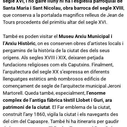
segle XVI, i no gaire lluny hi ha l’església parroquial de
Santa Maria i Sant Nicolau, obra barroca del segle XVIII
,
que conserva a la portalada magnífics relleus de Jean de
Tours procedents del primitiu altar del segle XVI.
També es poden visitar el
Museu Arxiu Municipal i
l’Arxiu Històric
, on es conserven obres d’artistes locals i
pergamins de la història de la ciutat des dels seus
orígens. Als segles XVIII i XIX, deixaren petjada
fundacions religioses com els Caputxins. Finalment,
l’arquitectura del segle XX s’expressa en diferents
llenguatges estètics amb nombrosos edificis de
començament de segle de l’arquitecte municipal Jeroni
Martorell. Queda també, especialment,
l’enorme
complex de l’antiga fàbrica tèxtil Llobet i Guri, ara
patrimoni de la ciutat
. El Far emblema de la ciutat,
construït l’any 1860, vigila la ciutat i els navegants des
del cim del Capaspre. També hi ha itineraris per gaudir