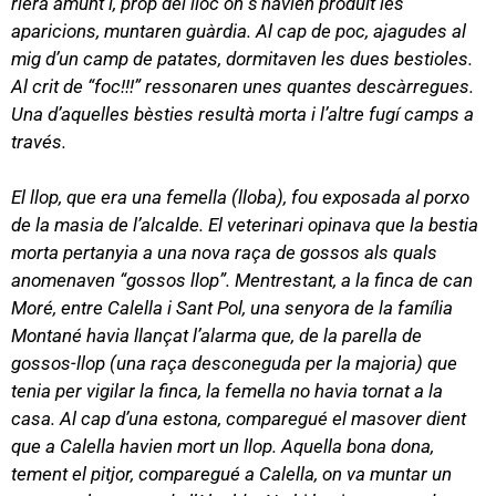
riera amunt i, prop del lloc on s’havien produït les
aparicions, muntaren guàrdia. Al cap de poc, ajagudes al
mig d’un camp de patates, dormitaven les dues bestioles.
Al crit de “foc!!!” ressonaren unes quantes descàrregues.
Una d’aquelles bèsties resultà morta i l’altre fugí camps a
través.
El llop, que era una femella (lloba), fou exposada al porxo
de la masia de l’alcalde. El veterinari opinava que la bestia
morta pertanyia a una nova raça de gossos als quals
anomenaven “gossos llop”. Mentrestant, a la finca de can
Moré, entre Calella i Sant Pol, una senyora de la família
Montané havia llançat l’alarma que, de la parella de
gossos-llop (una raça desconeguda per la majoria) que
tenia per vigilar la finca, la femella no havia tornat a la
casa. Al cap d’una estona, comparegué el masover dient
que a Calella havien mort un llop. Aquella bona dona,
tement el pitjor, comparegué a Calella, on va muntar un