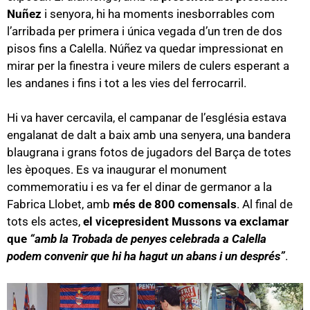
Nuñez
i senyora, hi ha moments inesborrables com
l’arribada per primera i única vegada d’un tren de dos
pisos fins a Calella. Núñez va quedar impressionat en
mirar per la finestra i veure milers de culers esperant a
les andanes i fins i tot a les vies del ferrocarril.
Hi va haver cercavila, el campanar de l’església estava
engalanat de dalt a baix amb una senyera, una bandera
blaugrana i grans fotos de jugadors del Barça de totes
les èpoques. Es va inaugurar el monument
commemoratiu i es va fer el dinar de germanor a la
Fabrica Llobet, amb
més de 800 comensals
. Al final de
tots els actes,
el vicepresident Mussons va exclamar
que
“amb la Trobada de penyes celebrada a Calella
podem convenir que hi ha hagut un abans i un després”
.