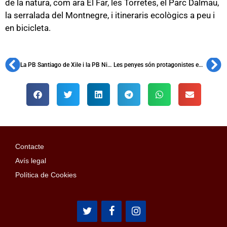
de la natura, com ara El Far, les Torretes, el Parc Dalmau,
la serralada del Montnegre, i itineraris ecològics a peu i
en bicicleta.
La PB Santiago de Xile i la PB Nicolau Casaus de Buenos Aires, amb els Barça Legends
Les penyes són protagonistes en l’inici de la gira asiàtica a Kobe
Contacte
Avís legal
Política de Cookies