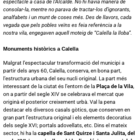
espectacle a casa de l’Alcalde. No hi havia manera de
consolar-la, mentre no parava de tractar-los d’ignorants,
analfabets i un munt de coses més. Des de llavors, cada
vegada que pels pobles veïns es feia referència a la
nostra vila, engegaven aquell moteig de “Calella la lloba”.
Monuments històrics a Calella
Malgrat l’espectacular transformació del municipi a
partir dels anys 60, Calella, conserva, en bona part,
l’estructura urbana del seu nucli original. La part més
interessant de la ciutat és l’entorn de la
Plaça de la Vila
,
on a partir del segle XIV se celebrava el mercat que
originà el posterior creixement urbà. Val la pena
destacar els diversos casals gòtics, que conserven en
gran part l’estructura original i els elements decoratius
dels segle XVI; portals adovellats, etc. Dins el mateix
sector, hi ha la
capella de Sant Quirze i Santa Julita, del