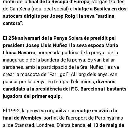
motiu de la
final de la Recopa d’Europa
, s’organitza des
de Can Xena (nou local social) el
viatge a Basilea en dos
autocars dirigits per Josep Roig i la seva “sardina
cantora”
.
El 25è aniversari de la Penya Solera és presidit pel
president Josep Lluis Nuñez i la seva esposa Maria
Lluïsa Navarro
, nomenada padrina de la penya i de la
inauguració de la bandera de la penya. Es van ballar
sardanes, amb la participació de la Sra. Nuñez, i es va
crear la mascota de “Far i gol”. Al llarg dels anys, van
passar per la penya, en temps d’eleccions,
diversos
candidats a la presidència del F.C. Barcelona i bastants
jugadors del primer equip
.
El 1992, la penya va organitzar un
viatge en avió a la
final de Wembley
, sortint de l’aeroport de Perpinyà fins
al de Stansted, Londres. D’altra banda,
el 13 de maig de