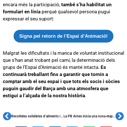
encara més la participació,
també s’ha habilitat un
formulari en línia
perquè qualsevol persona pugui
expressar el seu suport:
Signa pel retorn de l’Espai d’Animació!
Malgrat les dificultats i la manca de voluntat institucional
que s’han anat trobant pel camí, la determinació dels
grups de l’Espai d’Animació és manté intacta.
Es
continuarà treballant fins a garantir que tornin a
comptar amb el seu espai i que tots els socis i sòcies
puguin gaudir del Barça amb una atmosfera que
estigui a l’alçada de la nostra història
.
Recollides solidàries d’aliments i joguines a diverses penyes
La PB Arnes inicia una nova etapa amb la seva refundació