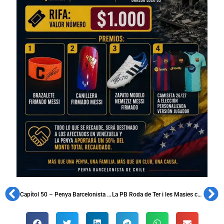
Capítol 50 – Penya Barcelonista d’Arenys de Munt. Fundada l’any 1968
La PB Roda de Ter i les Masies celebra el seu 37è aniversari i homenatja Isidre Costa