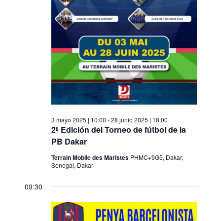
n
e
a
d
f
v
e
e
i
c
v
s
h
i
t
a
a
s
.
s
t
d
a
3 mayo 2025 | 10:00
-
28 junio 2025 | 18:00
e
s
2ª Edición del Torneo de fútbol de la
E
PB Dakar
v
Terrain Mobile des Maristes
PHMC+9G5, Dakar,
e
Senegal, Dakar
n
09:30
t
o