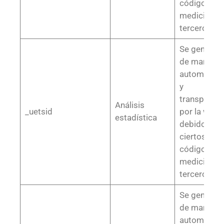
códigos de
medición o
terceros
Se generan
de manera
automática
y
transparent
Análisis
_uetsid
por la web,
estadística
debido a
ciertos
códigos de
medición o
terceros
Se generan
de manera
automática