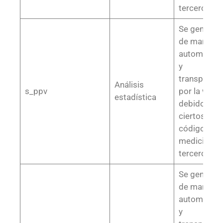
terceros
Se generan
de manera
automática
y
transparent
Análisis
s_ppv
por la web,
estadística
debido a
ciertos
códigos de
medición o
terceros
Se generan
de manera
automática
y