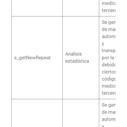
medición o
terceros
Se generan
de manera
automática
y
transparent
Análisis
s_getNewRepeat
por la web,
estadística
debido a
ciertos
códigos de
medición o
terceros
Se generan
de manera
automática
y