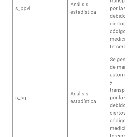
transparent
Análisis
s_ppvl
por la web,
estadística
debido a
ciertos
códigos de
medición o
terceros
Se generan
de manera
automática
y
transparent
Análisis
s_sq
por la web,
estadística
debido a
ciertos
códigos de
medición o
terceros