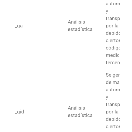
automática
y
transparent
Análisis
_ga
por la web,
estadística
debido a
ciertos
códigos de
medición o
terceros
Se generan
de manera
automática
y
transparent
Análisis
_gid
por la web,
estadística
debido a
ciertos