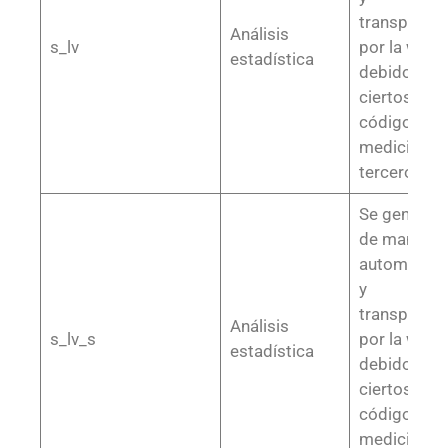
transparent
Análisis
s_lv
por la web,
estadística
debido a
ciertos
códigos de
medición o
terceros
Se generan
de manera
automática
y
transparent
Análisis
s_lv_s
por la web,
estadística
debido a
ciertos
códigos de
medición o