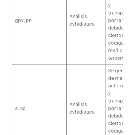
y
transparent
Análisis
gpv_pn
por la web,
estadística
debido a
ciertos
códigos de
medición o
terceros
Se generan
de manera
automática
y
transparent
Análisis
s_cc
por la web,
estadística
debido a
ciertos
códigos de