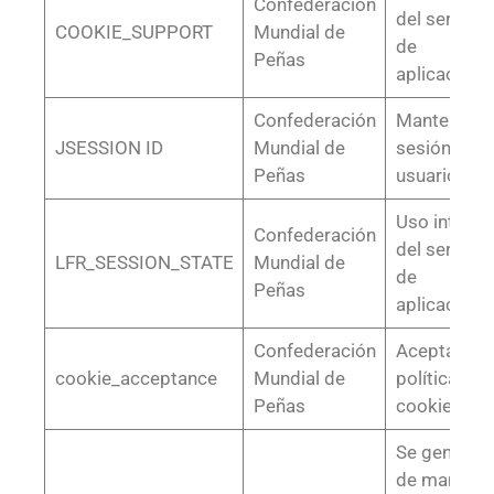
Confederación
del servidor
COOKIE_SUPPORT
Mundial de
de
Peñas
aplicacione
Confederación
Mantener la
JSESSION ID
Mundial de
sesión de u
Peñas
usuario
Uso interno
Confederación
del servidor
LFR_SESSION_STATE
Mundial de
de
Peñas
aplicacione
Confederación
Aceptación
cookie_acceptance
Mundial de
política de
Peñas
cookies
Se generan
de manera