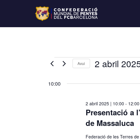
2 abril 202
Avui
S
e
10:00
l
e
2 abril 2025 | 10:00
-
12:00
c
Presentació a l
c
i
de Massaluca
o
n
Federació de les Terres de 