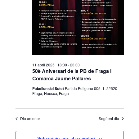
s
d
e
v
e
n
i
11 abril 2025 | 18:00
-
23:30
m
50è Aniversari de la PB de Fraga i
e
Comarca Jaume Pallares
n
Pabellon del Sotet
Partida Poligono 005, 1, 22520
Fraga, Huesca, Fraga
t
Dia anterior
Següent dia
Subscriviu-vos al calendari