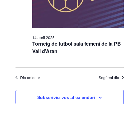
a
v
n
v
a
i
e
d
s
a
g
u
14 abril 2025
t
a
a
Torneig de futbol sala femení de la PB
a
Vall d’Aran
l
c
.
i
i
t
ó
z
Dia anterior
Següent dia
a
c
Subscriviu-vos al calendari
i
o
n
s
E