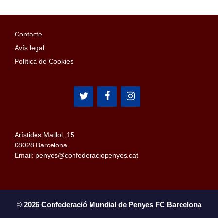
s
d
Contacte
e
Avís legal
v
Política de Cookies
e
n
i
m
e
n
Arístides Maillol, 15
08028 Barcelona
t
Email: penyes@confederaciopenyes.cat
© 2026 Confederació Mundial de Penyes FC Barcelona