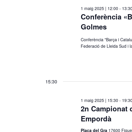
1 maig 2025 | 12:00
-
13:3
Conferència «B
Golmes
Conferència "Barça i Catal
Federació de Lleida Sud i l
15:30
1 maig 2025 | 15:30
-
19:3
2n Campionat d
Empordà
Plaça del Gra
17600 Figue