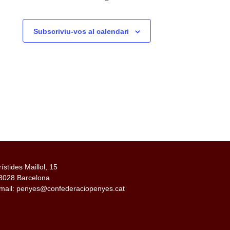
Subscriviu-vos al calendari
rístides Maillol, 15
8028 Barcelona
mail: penyes@confederaciopenyes.cat