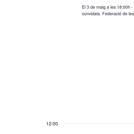
a
El 3 de maig a les 18:00h -
u
convidats. Federació de les
n
a
d
a
t
a
.
12:00