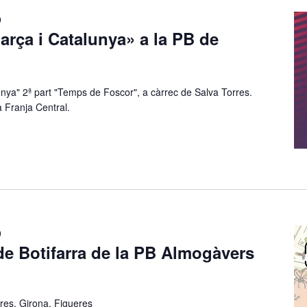
0
arça i Catalunya» a la PB de
unya" 2ª part "Temps de Foscor", a càrrec de Salva Torres.
a Franja Central.
0
e Botifarra de la PB Almogàvers
res, Girona, Figueres