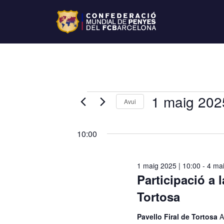
1 maig 202
Avui
S
e
10:00
l
e
1 maig 2025 | 10:00
-
4 mai
c
Participació a
c
i
Tortosa
o
Pavello Firal de Tortosa
A
n