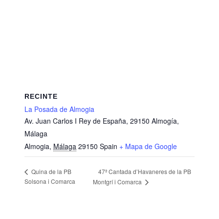
RECINTE
La Posada de Almogia
Av. Juan Carlos I Rey de España, 29150 Almogía,
Málaga
Almogia
,
Málaga
29150
Spain
+ Mapa de Google
47ª Cantada d’Havaneres de la PB
Quina de la PB
Solsona i Comarca
Montgrí i Comarca