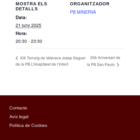
MOSTRA ELS
ORGANITZADOR
DETALLS
PB MINERVA
Data:
21 juny 2025
Hora:
20:30 - 23:30
20è Aniversari de
XIX Torneig de Veterans Josep Seguer
de la PB L’Hospitalet de l’Infant
la PB Sao Paulo
Contacte
Avís legal
Política de Cookies