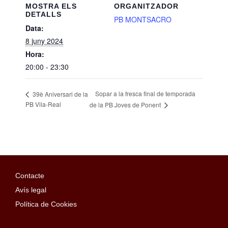
MOSTRA ELS
ORGANITZADOR
DETALLS
PB MONTSACRO
Data:
8 juny 2024
Hora:
20:00 - 23:30
Sopar a la fresca final de temporada
39è Aniversari de la
PB Vila-Real
de la PB Joves de Ponent
Contacte
Avís legal
Política de Cookies