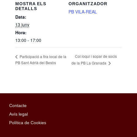
MOSTRA ELS
ORGANITZADOR
DETALLS
PB VILA-REAL
Data:
13 juny
Hora:
13:00 - 17:00
Col·loqui i sopar de socis
Participació a fira local de la
PB Sant Adrià del Besòs
de la PB La Granada
Contacte
Avís legal
Política de Cookies