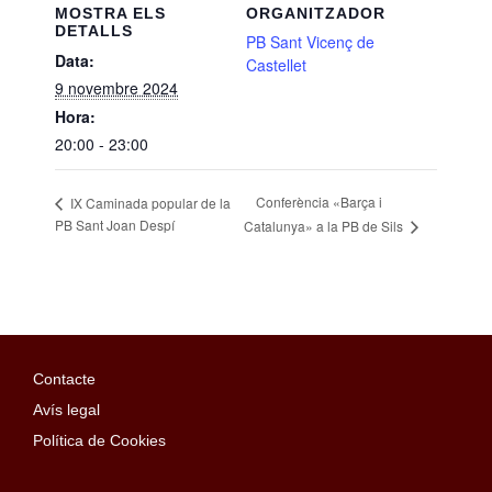
MOSTRA ELS
ORGANITZADOR
DETALLS
PB Sant Vicenç de
Data:
Castellet
9 novembre 2024
Hora:
20:00 - 23:00
Conferència «Barça i
IX Caminada popular de la
PB Sant Joan Despí
Catalunya» a la PB de Sils
Contacte
Avís legal
Política de Cookies