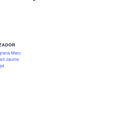
ZADOR
grana Marc
Sant Jaume
ys