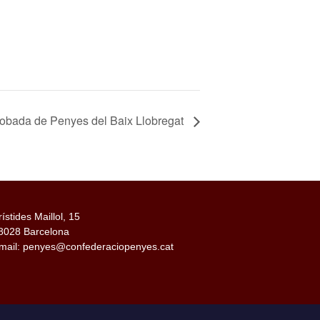
Trobada de Penyes del Baix Llobregat
rístides Maillol, 15
8028 Barcelona
mail: penyes@confederaciopenyes.cat