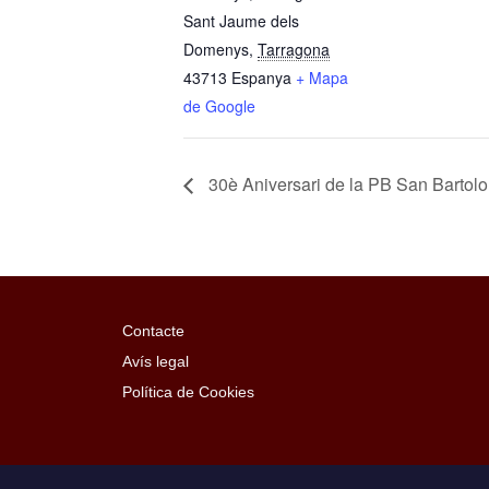
Sant Jaume dels
Domenys
,
Tarragona
43713
Espanya
+ Mapa
de Google
30è Aniversari de la PB San Bartol
Contacte
Avís legal
Política de Cookies