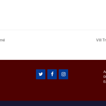
omé
VIII 
A
0
E