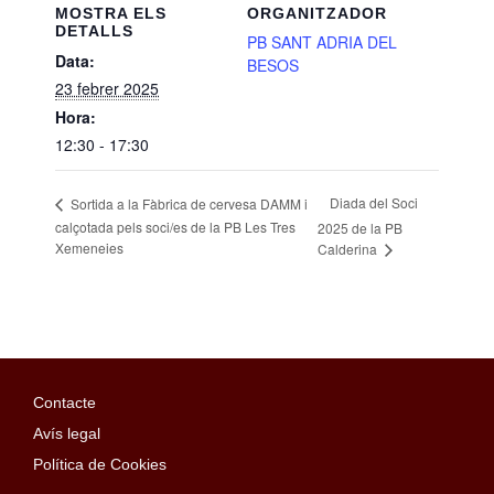
MOSTRA ELS
ORGANITZADOR
DETALLS
PB SANT ADRIA DEL
Data:
BESOS
23 febrer 2025
Hora:
12:30 - 17:30
Diada del Soci
Sortida a la Fàbrica de cervesa DAMM i
calçotada pels soci/es de la PB Les Tres
2025 de la PB
Xemeneies
Calderina
Contacte
Avís legal
Política de Cookies