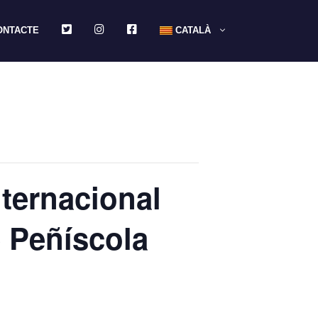
TWITTER
INSTAGRAM
FACEBOOK
ONTACTE
CATALÀ
ternacional
e Peñíscola