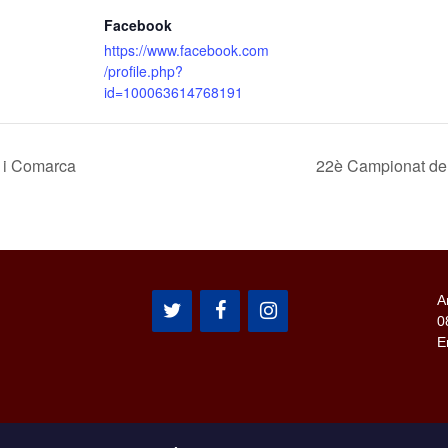
Facebook
https://www.facebook.com
/profile.php?
id=100063614768191
 i Comarca
22è Campionat de 
A
0
E