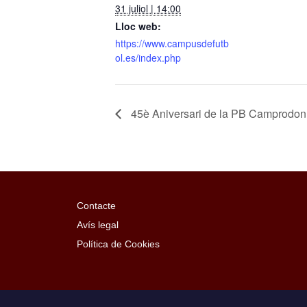
31 juliol | 14:00
Lloc web:
https://www.campusdefutb
ol.es/index.php
45è Aniversari de la PB Camprodon
Contacte
Avís legal
Política de Cookies