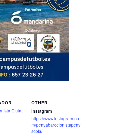
ADOR
OTHER
nista Ciutat
Instagram
https://www.instagram.co
m/penyabarcelonistapenyi
scola/