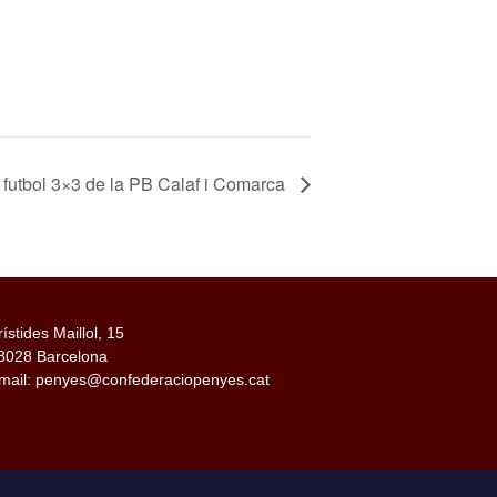
futbol 3×3 de la PB Calaf i Comarca
rístides Maillol, 15
8028 Barcelona
mail: penyes@confederaciopenyes.cat