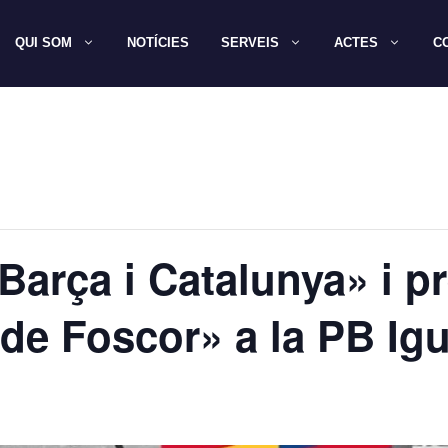
QUI SOM
NOTÍCIES
SERVEIS
ACTES
C
Barça i Catalunya» i p
 de Foscor» a la PB Ig