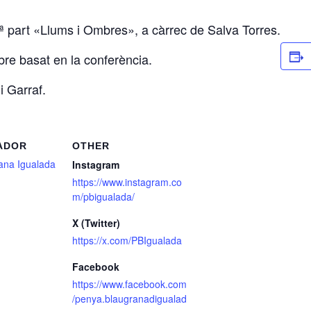
ª part «Llums i Ombres», a càrrec de Salva Torres.
ibre basat en la conferència.
i Garraf.
ADOR
OTHER
ana Igualada
Instagram
https://www.instagram.co
m/pbigualada/
X (Twitter)
https://x.com/PBIgualada
Facebook
https://www.facebook.com
/penya.blaugranadigualad