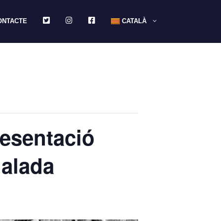
TWITTER
INSTAGRAM
FACEBOOK
ONTACTE
CATALÀ
resentació
ualada