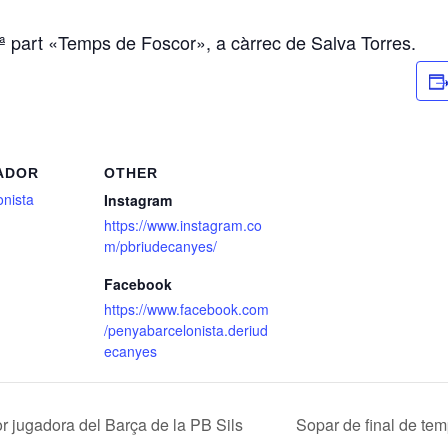
ª part «Temps de Foscor», a càrrec de Salva Torres.
ADOR
OTHER
onista
Instagram
https://www.instagram.co
m/pbriudecanyes/
Facebook
https://www.facebook.com
/penyabarcelonista.deriud
ecanyes
lor jugadora del Barça de la PB Sils
Sopar de final de te