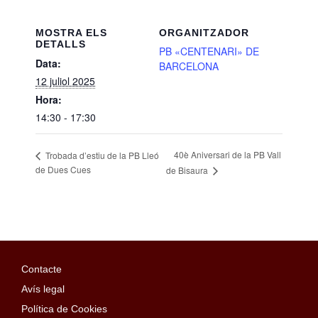
MOSTRA ELS
ORGANITZADOR
DETALLS
PB «CENTENARI» DE
Data:
BARCELONA
12 juliol 2025
Hora:
14:30 - 17:30
40è Aniversari de la PB Vall
Trobada d’estiu de la PB Lleó
de Dues Cues
de Bisaura
Contacte
Avís legal
Política de Cookies