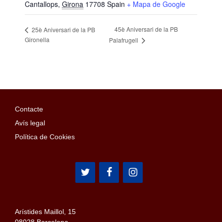
Cantallops
,
Girona
17708
Spain
+ Mapa de Google
45è Aniversari de la PB
25è Aniversari de la PB
Gironella
Palafrugell
Contacte
Avís legal
Política de Cookies
Arístides Maillol, 15
08028 Barcelona