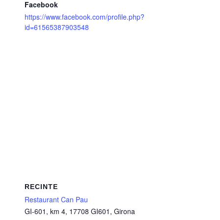
Facebook
https://www.facebook.com/profile.php?
id=61565387903548
RECINTE
Restaurant Can Pau
GI-601, km 4, 17708 GI601, Girona