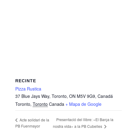
RECINTE
Pizza Rustica
37 Blue Jays Way, Toronto, ON M5V 9G9, Canadá
Toronto
,
Toronto
Canada
+ Mapa de Google
Presentació del llibre: «El Barça la
Acte solidari de la
PB Fuenmayor
nostra vida» a la PB Cubelles