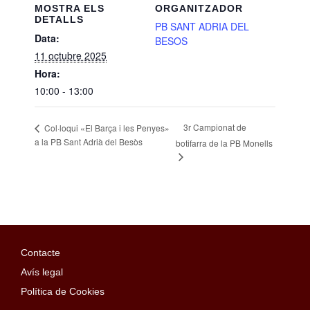
MOSTRA ELS
ORGANITZADOR
DETALLS
PB SANT ADRIA DEL
Data:
BESOS
11 octubre 2025
Hora:
10:00 - 13:00
3r Campionat de
Col·loqui «El Barça i les Penyes»
a la PB Sant Adrià del Besòs
botifarra de la PB Monells
Contacte
Avís legal
Política de Cookies