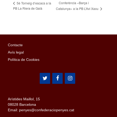
Conferència «Barça i
5è Torneig d’escacs a la
PB La Riera de Gaià
Catalunya» a la PB L’Avi Xaxu
Contacte
Avís legal
Política de Cookies
Arístides Maillol, 15
08028 Barcelona
Email: penyes@confederaciopenyes.cat