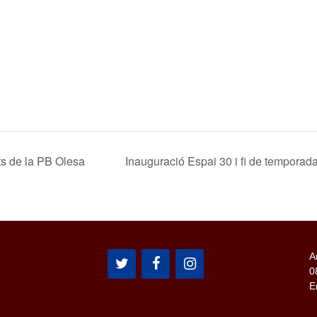
ats de la PB Olesa
Inauguració Espai 30 i fi de temporad
A
0
E