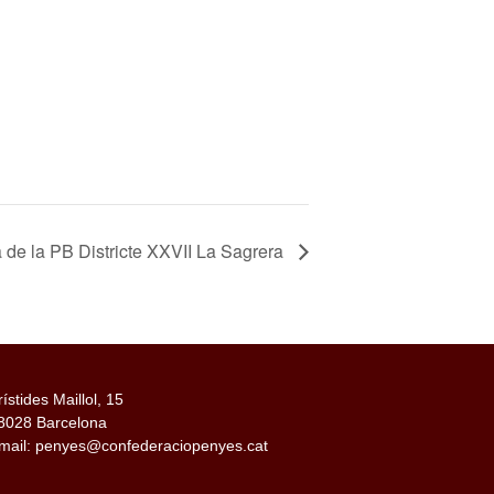
a de la PB Districte XXVII La Sagrera
rístides Maillol, 15
8028 Barcelona
mail: penyes@confederaciopenyes.cat