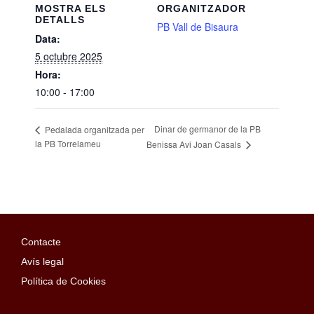
MOSTRA ELS
ORGANITZADOR
DETALLS
PB Vall de Bisaura
Data:
5 octubre 2025
Hora:
10:00 - 17:00
Dinar de germanor de la PB
Pedalada organitzada per
la PB Torrelameu
Benissa Avi Joan Casals
Contacte
Avís legal
Política de Cookies