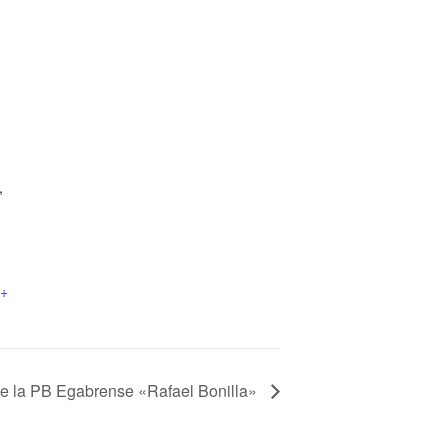
,
+
de la PB Egabrense «Rafael Bonilla»