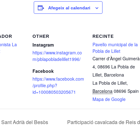
Afegeix al calendari
ADOR
OTHER
RECINTE
nista La
Pavello municipal de la
Instagram
t
Pobla de Lillet
https://www.instagram.co
Carrer d'Àngel Guimerà
m/pblapobladelillet1996/
4, 08696 La Pobla de
Facebook
Lillet, Barcelona
https://www.facebook.com
La Pobla de Lillet
,
/profile.php?
Barcelona
08696
Spain
id=100080503205671
Mapa de Google
B Sant Adrià del Besòs
Participació cavalcada de Reis 