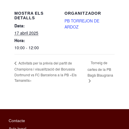
MOSTRA ELS
ORGANITZADOR
DETALLS
PB TORREJON DE
Data:
ARDOZ
17 abril 2025
Hora:
10:00 - 12:00
Torneig de
Activitats per la prèvia del partit de
Champions i visualització del Borussia
cartes de la PB
Dortmund vs FC Barcelona a la PB «Els
Bagà Blaugrana
Tamarells»
Contacte
Avís legal