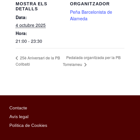
MOSTRA ELS
ORGANITZADOR
DETALLS
Peña Barcelonista de
Data:
Alameda
4 octubre 2025
Hora:
21:00 - 23:30
Pedalada organitzada per la PB
25è Aniversari de la PB
Collbató
Torrelameu
Contacte
Avís legal
Política de Cookies