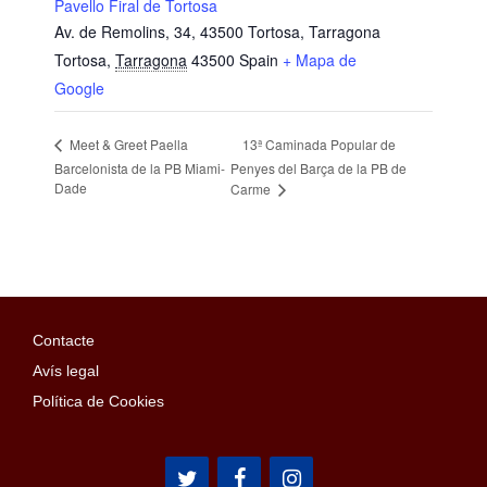
Pavello Firal de Tortosa
Av. de Remolins, 34, 43500 Tortosa, Tarragona
Tortosa
,
Tarragona
43500
Spain
+ Mapa de
Google
13ª Caminada Popular de
Meet & Greet Paella
Barcelonista de la PB Miami-
Penyes del Barça de la PB de
Dade
Carme
Contacte
Avís legal
Política de Cookies