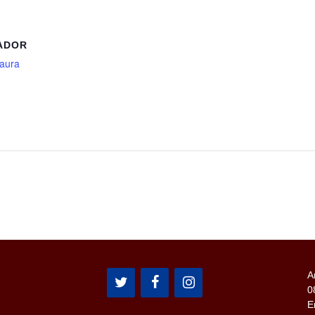
ADOR
saura
l
A
0
E