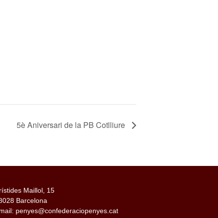
5è Aniversari de la PB Cotlliure
rístides Maillol, 15
8028 Barcelona
mail: penyes@confederaciopenyes.cat