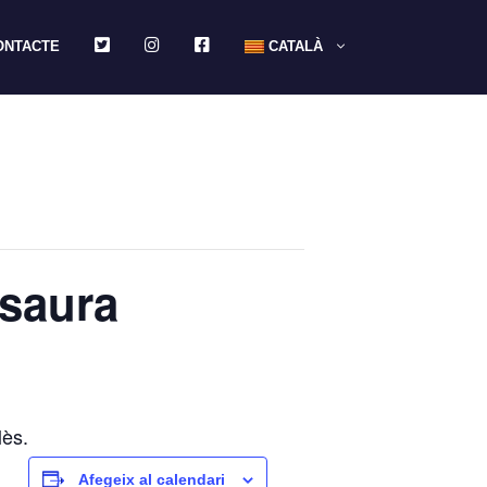
TWITTER
INSTAGRAM
FACEBOOK
ONTACTE
CATALÀ
isaura
lès.
Afegeix al calendari