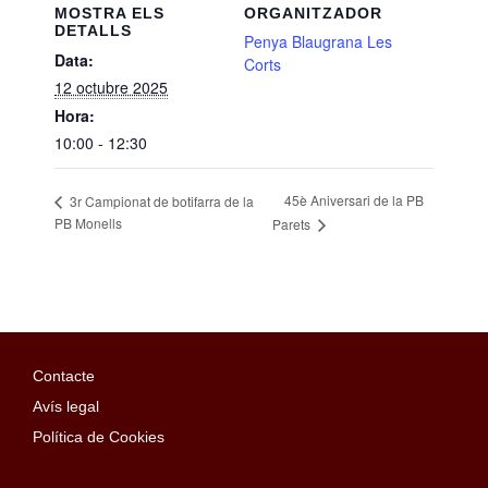
MOSTRA ELS
ORGANITZADOR
DETALLS
Penya Blaugrana Les
Data:
Corts
12 octubre 2025
Hora:
10:00 - 12:30
45è Aniversari de la PB
3r Campionat de botifarra de la
PB Monells
Parets
Contacte
Avís legal
Política de Cookies