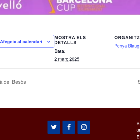
MOSTRA ELS
ORGANIT
Afegeix al calendari
DETALLS
Penya Blaug
Data:
2 març 2025
à del Besòs
S
A
0
E