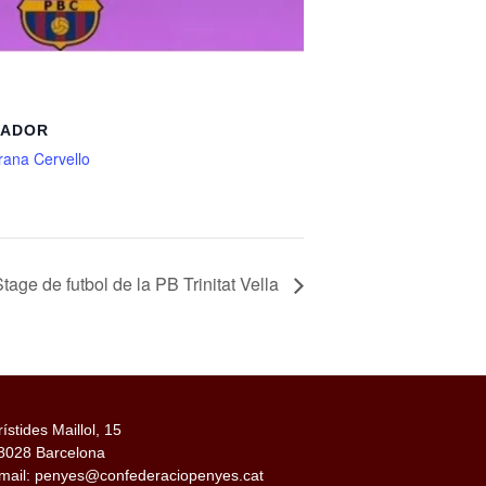
ZADOR
rana Cervello
tage de futbol de la PB Trinitat Vella
rístides Maillol, 15
8028 Barcelona
mail: penyes@confederaciopenyes.cat