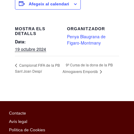
Afegeix al calendari
MOSTRA ELS
ORGANITZADOR
DETALLS
Penya Blaugrana de
Data:
Figaro-Montmany
19 octubre 2024
9ª Cursa de la dona de la PB
Campionat FIFA de la PB
Sant Joan Despí
Almogavers Empordà
Contacte
Avís legal
Política de Cookies