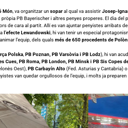
ó Món
, va organitzar un
sopar
al qual va assistir
Josep-Igna
ròpia PB Bayerischer i altres penyes properes. El dia del p
s de cara al partit. Allí es van ajuntar penyistes arribats de 
 a
l’efecte Lewandowski
, hi van tenir un especial protagonis
 animar l’equip, dels quals
més de
650 procedents de Polòn
rça Polska
,
PB Poznan, PB Varsòvia i PB Lodz
), hi van ac
Dues Cues, PB Roma, PB London, PB Minsk i PB Sis Copes d
lonès Oest),
PB Carbayín Alto
(Fed. Asturias y Cantabria) 
 penyistes van quedar orgullosos de l’equip, i molts ja prepa