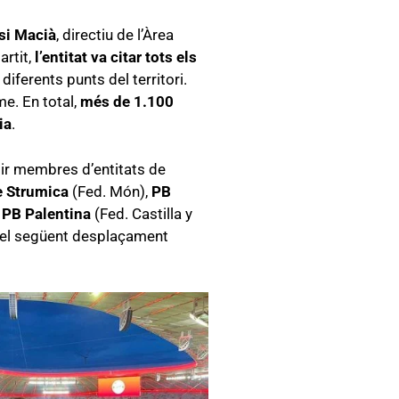
si Macià
, directiu de l’Àrea
artit,
l’entitat va citar tots els
diferents punts del territori.
me. En total,
més de 1.100
ia
.
udir membres d’entitats de
e Strumica
(Fed. Món),
PB
o
PB Palentina
(Fed. Castilla y
ren el següent desplaçament