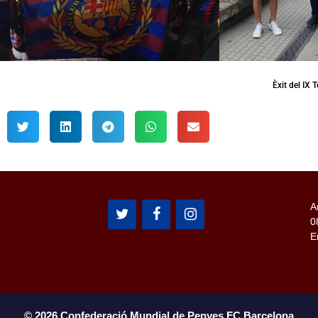
Èxit del IX 
A
0
E
© 2026 Confederació Mundial de Penyes FC Barcelona