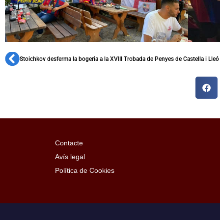
Stoichkov desferma la bogeria a la XVIII Trobada de Penyes de Castella i Lleó
Contacte
Avís legal
Política de Cookies