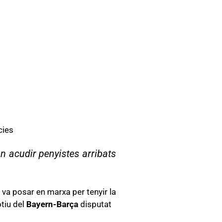
cies
n acudir penyistes arribats
 va posar en marxa per tenyir la
otiu del
Bayern-Barça
disputat