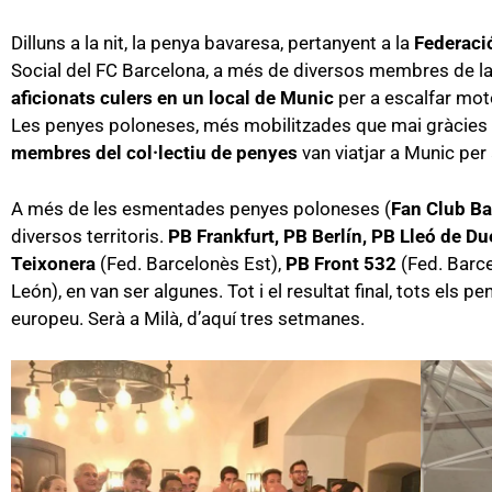
Dilluns a la nit, la penya bavaresa, pertanyent a la
Federaci
Social del FC Barcelona, a més de diversos membres de la p
aficionats culers en un local de Munic
per a escalfar motor
Les penyes poloneses, més mobilitzades que mai gràcies
membres
del col·lectiu de penyes
van viatjar a Munic per
A més de les esmentades penyes poloneses (
Fan Club Ba
diversos territoris.
PB Frankfurt, PB Berlín, PB Lleó de 
Teixonera
(Fed. Barcelonès Est),
PB Front 532
(Fed. Barce
León), en van ser algunes. Tot i el resultat final, tots els
europeu. Serà a Milà, d’aquí tres setmanes.