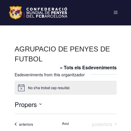
AGRUPACIO DE PENYES DE
FUTBOL
« Tots els Esdeveniments
Esdeveniments from this organitzador
No s'ha trobat cap resultat.
A
v
í
Propers
s
S
e
Esdeveniments
Avui
posteriors
Esdeveniments
anteriors
l