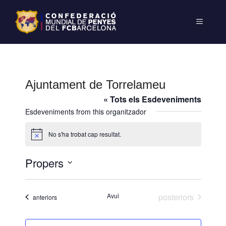
Ajuntament de Torrelameu
« Tots els Esdeveniments
Esdeveniments from this organitzador
No s'ha trobat cap resultat.
A
v
í
Propers
s
S
e
Esdeveniments
Avui
posteriors
Esdeveniments
anteriors
l
e