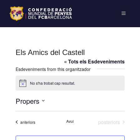
Els Amics del Castell
« Tots els Esdeveniments
Esdeveniments from this organitzador
No s'ha trobat cap resultat.
A
v
í
Propers
s
S
e
Esdeveniments
Avui
posteriors
Esdeveniments
anteriors
l
e