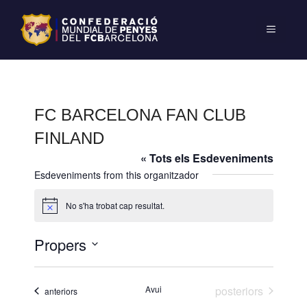
FC BARCELONA FAN CLUB
FINLAND
« Tots els Esdeveniments
Esdeveniments from this organitzador
No s'ha trobat cap resultat.
A
v
í
Propers
s
S
e
Esdeveniments
Avui
posteriors
Esdeveniments
anteriors
l