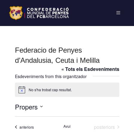
Federacio de Penyes
d’Andalusia, Ceuta i Melilla
« Tots els Esdeveniments
Esdeveniments from this organitzador
No s'ha trobat cap resultat.
A
v
í
Propers
s
S
e
Esdeveniments
Avui
posteriors
Esdeveniments
anteriors
l