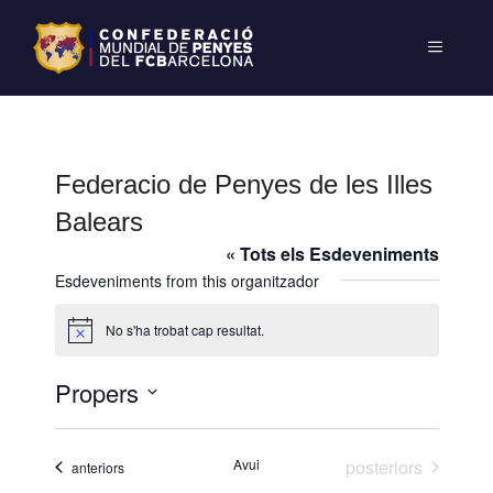
Federacio de Penyes de les Illes
Balears
« Tots els Esdeveniments
Esdeveniments from this organitzador
No s'ha trobat cap resultat.
A
v
í
Propers
s
S
e
Esdeveniments
Avui
posteriors
Esdeveniments
anteriors
l