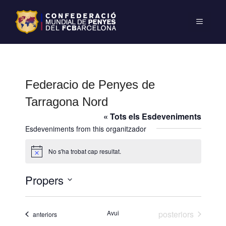
Federacio de Penyes de
Tarragona Nord
« Tots els Esdeveniments
Esdeveniments from this organitzador
No s'ha trobat cap resultat.
A
v
í
Propers
s
S
e
Esdeveniments
Avui
posteriors
Esdeveniments
anteriors
l