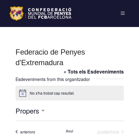
Federacio de Penyes
d’Extremadura
« Tots els Esdeveniments
Esdeveniments from this organitzador
No s'ha trobat cap resultat.
A
v
í
Propers
s
S
e
Esdeveniments
Avui
posteriors
Esdeveniments
anteriors
l