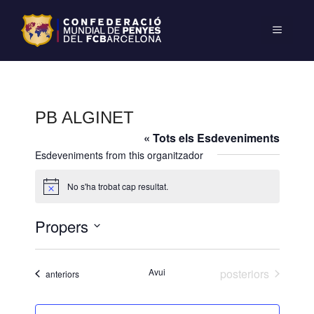
PB ALGINET
« Tots els Esdeveniments
Esdeveniments from this organitzador
No s'ha trobat cap resultat.
A
v
í
Propers
s
S
e
Esdeveniments
Avui
posteriors
Esdeveniments
anteriors
l
e