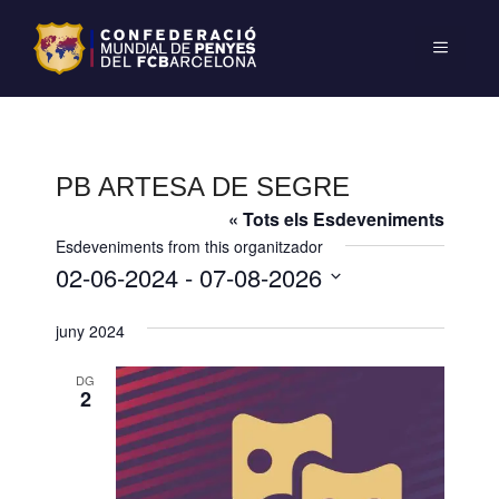
PB ARTESA DE SEGRE
« Tots els Esdeveniments
Esdeveniments from this organitzador
02-06-2024
 - 
07-08-2026
S
juny 2024
e
l
DG
e
2
c
c
i