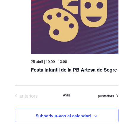
25 abril | 10:00
-
13:00
Festa infantil de la PB Artesa de Segre
Esdeveniments
anteriors
Avui
Esdeveniments
posteriors
Subscriviu-vos al calendari