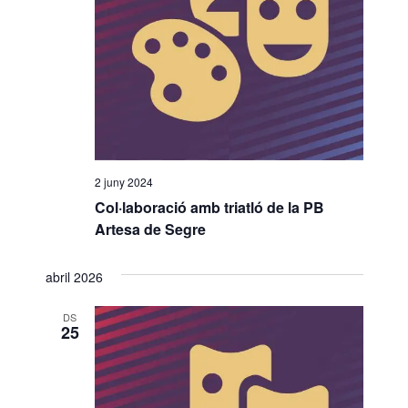
o
n
a
u
n
a
d
a
2 juny 2024
t
Col·laboració amb triatló de la PB
a
Artesa de Segre
.
abril 2026
DS
25