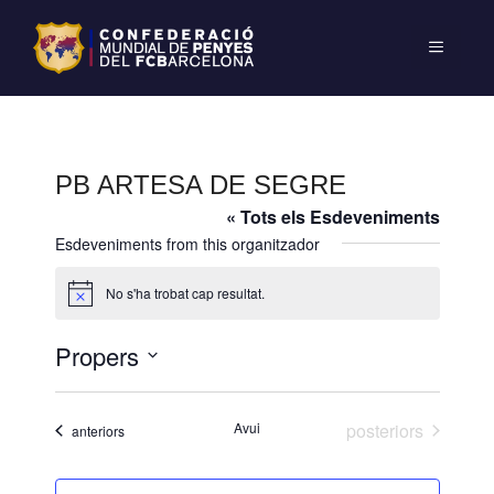
PB ARTESA DE SEGRE
« Tots els Esdeveniments
Esdeveniments from this organitzador
No s'ha trobat cap resultat.
A
v
í
Propers
s
S
e
Esdeveniments
Avui
posteriors
Esdeveniments
anteriors
l
e