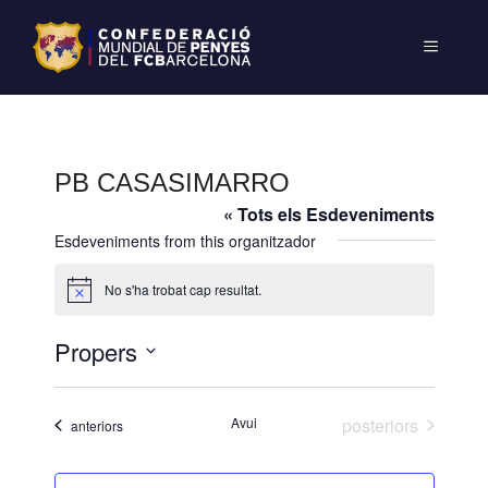
PB CASASIMARRO
« Tots els Esdeveniments
Esdeveniments from this organitzador
No s'ha trobat cap resultat.
A
v
í
Propers
s
S
e
Esdeveniments
Avui
posteriors
Esdeveniments
anteriors
l
e