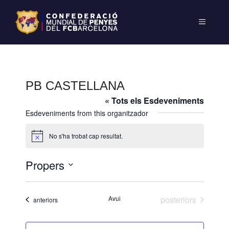
PB CASTELLANA
« Tots els Esdeveniments
Esdeveniments from this organitzador
No s'ha trobat cap resultat.
A
v
í
Propers
s
S
e
Esdeveniments
Avui
posteriors
Esdeveniments
anteriors
l
e