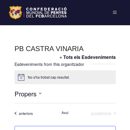
PB CASTRA VINARIA
« Tots els Esdeveniments
Esdeveniments from this organitzador
No s'ha trobat cap resultat.
A
v
í
Propers
s
S
e
Esdeveniments
Avui
posteriors
Esdeveniments
anteriors
l
e